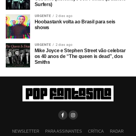
Surfers)
URGENTE
2 dias ago
Hoobastank volta ao Brasil para seis
shows
URGENTE
2 dias ago
Mike Joyce e Stephen Street vão celebrar
os 40 anos de “The queen is dead”, dos
Smiths
NEWSLETTER
PARA ASSINANTES
CRÍTICA
RADAR