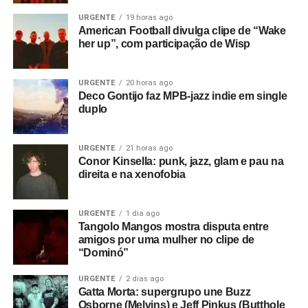
URGENTE
19 horas ago
American Football divulga clipe de “Wake
her up”, com participação de Wisp
URGENTE
20 horas ago
Deco Gontijo faz MPB-jazz indie em single
duplo
URGENTE
21 horas ago
Conor Kinsella: punk, jazz, glam e pau na
direita e na xenofobia
URGENTE
1 dia ago
Tangolo Mangos mostra disputa entre
amigos por uma mulher no clipe de
“Dominó”
URGENTE
2 dias ago
Gatta Morta: supergrupo une Buzz
Osborne (Melvins) e Jeff Pinkus (Butthole