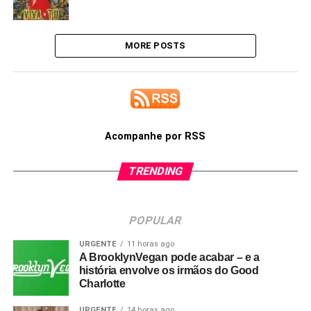
MORE POSTS
Acompanhe por RSS
TRENDING
POPULAR
URGENTE
11 horas ago
A BrooklynVegan pode acabar – e a
história envolve os irmãos do Good
Charlotte
URGENTE
14 horas ago