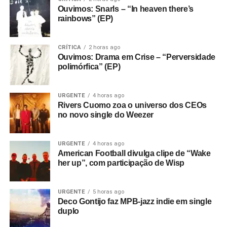
Ouvimos: Snarls – “In heaven there’s
rainbows” (EP)
CRÍTICA
2 horas ago
Ouvimos: Drama em Crise – “Perversidade
polimórfica” (EP)
URGENTE
4 horas ago
Rivers Cuomo zoa o universo dos CEOs
no novo single do Weezer
URGENTE
4 horas ago
American Football divulga clipe de “Wake
her up”, com participação de Wisp
URGENTE
5 horas ago
Deco Gontijo faz MPB-jazz indie em single
duplo