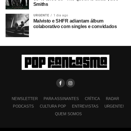
Smiths
URGENTE
1 dia ago
Malvisto e SHFR adiantam álbum
colaborativo com singles e convidados
NEWSLETTER
PARA ASSINANTES
CRÍTICA
RADAR
PODCASTS
CULTURA POP
ENTREVISTAS
URGENTE!
QUEM SOMOS