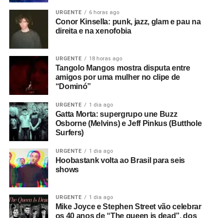
URGENTE
6 horas ago
Conor Kinsella: punk, jazz, glam e pau na
direita e na xenofobia
URGENTE
18 horas ago
Tangolo Mangos mostra disputa entre
amigos por uma mulher no clipe de
“Dominó”
URGENTE
1 dia ago
Gatta Morta: supergrupo une Buzz
Osborne (Melvins) e Jeff Pinkus (Butthole
Surfers)
URGENTE
1 dia ago
Hoobastank volta ao Brasil para seis
shows
URGENTE
1 dia ago
Mike Joyce e Stephen Street vão celebrar
os 40 anos de “The queen is dead”, dos