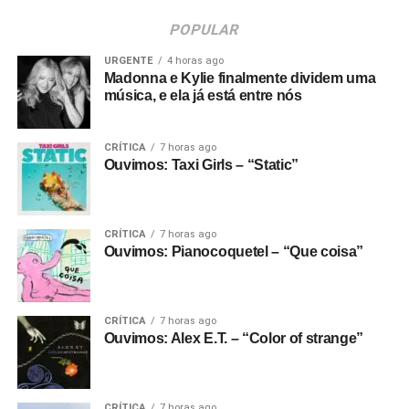
POPULAR
URGENTE
4 horas ago
Madonna e Kylie finalmente dividem uma
música, e ela já está entre nós
CRÍTICA
7 horas ago
Ouvimos: Taxi Girls – “Static”
CRÍTICA
7 horas ago
Ouvimos: Pianocoquetel – “Que coisa”
CRÍTICA
7 horas ago
Ouvimos: Alex E.T. – “Color of strange”
CRÍTICA
7 horas ago