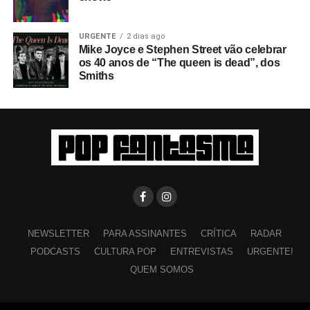
URGENTE
2 dias ago
Mike Joyce e Stephen Street vão celebrar
os 40 anos de “The queen is dead”, dos
Smiths
NEWSLETTER
PARA ASSINANTES
CRÍTICA
RADAR
PODCASTS
CULTURA POP
ENTREVISTAS
URGENTE!
QUEM SOMOS