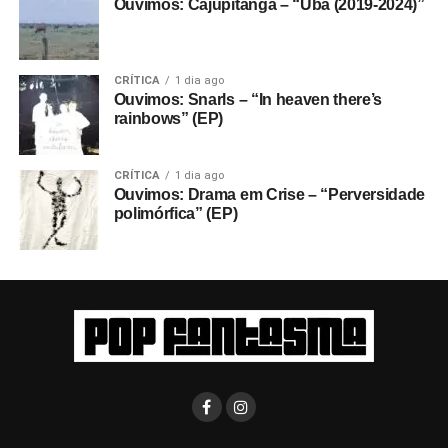
Ouvimos: Cajupitanga – “Ubá (2019-2024)”
CRÍTICA
1 dia ago
Ouvimos: Snarls – “In heaven there’s
rainbows” (EP)
CRÍTICA
1 dia ago
Ouvimos: Drama em Crise – “Perversidade
polimórfica” (EP)