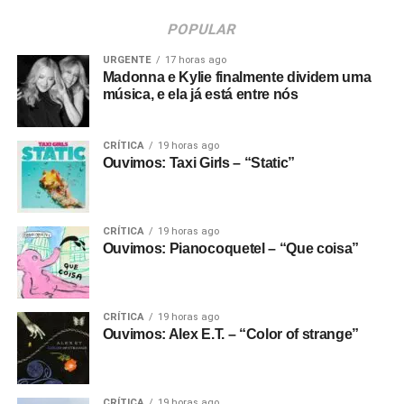
POPULAR
URGENTE
17 horas ago
Madonna e Kylie finalmente dividem uma
música, e ela já está entre nós
CRÍTICA
19 horas ago
Ouvimos: Taxi Girls – “Static”
CRÍTICA
19 horas ago
Ouvimos: Pianocoquetel – “Que coisa”
CRÍTICA
19 horas ago
Ouvimos: Alex E.T. – “Color of strange”
CRÍTICA
19 horas ago