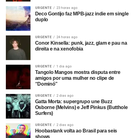
URGENTE
23 horas ago
Deco Gontijo faz MPB-jazz indie em single
duplo
URGENTE
24 horas ago
Conor Kinsella: punk, jazz, glam e pau na
direita e na xenofobia
URGENTE
1 dia ago
Tangolo Mangos mostra disputa entre
amigos por uma mulher no clipe de
“Dominó”
URGENTE
2 dias ago
Gatta Morta: supergrupo une Buzz
Osborne (Melvins) e Jeff Pinkus (Butthole
Surfers)
URGENTE
2 dias ago
Hoobastank volta ao Brasil para seis
shows