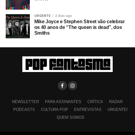
URGENTE
2 dias ago
Mike Joyce e Stephen Street vão celebrar
os 40 anos de “The queen is dead”, dos
Smiths
NEWSLETTER
PARA ASSINANTES
CRÍTICA
RADAR
PODCASTS
CULTURA POP
ENTREVISTAS
URGENTE!
QUEM SOMOS