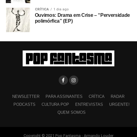
CRÍTICA
1 dia ago
Ouvimos: Drama em Crise – “Perversidade
polimórfica” (EP)
NEWSLETTER
PARA ASSINANTES
CRÍTICA
RADAR
PODCASTS
CULTURA POP
ENTREVISTAS
URGENTE!
QUEM SOMOS
Copyright © 2021 Pop Fantasma - Armando Louder