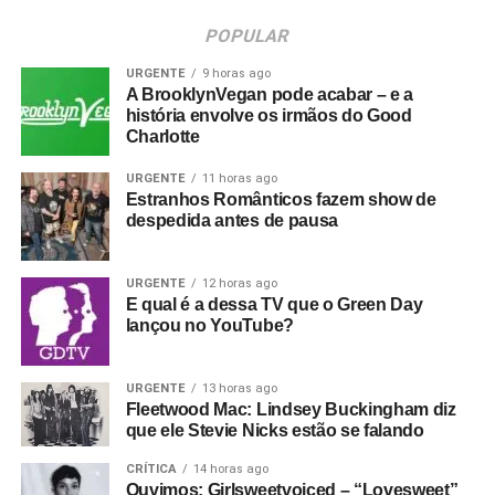
POPULAR
URGENTE
9 horas ago
A BrooklynVegan pode acabar – e a
história envolve os irmãos do Good
Charlotte
URGENTE
11 horas ago
Estranhos Românticos fazem show de
despedida antes de pausa
URGENTE
12 horas ago
E qual é a dessa TV que o Green Day
lançou no YouTube?
URGENTE
13 horas ago
Fleetwood Mac: Lindsey Buckingham diz
que ele Stevie Nicks estão se falando
CRÍTICA
14 horas ago
Ouvimos: Girlsweetvoiced – “Lovesweet”