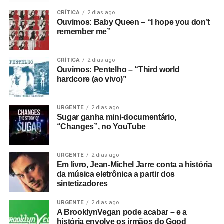
CRÍTICA
2 dias ago
Ouvimos: Baby Queen – “I hope you don’t
remember me”
CRÍTICA
2 dias ago
Ouvimos: Pentelho – “Third world
hardcore (ao vivo)”
URGENTE
2 dias ago
Sugar ganha mini-documentário,
“Changes”, no YouTube
URGENTE
2 dias ago
Em livro, Jean-Michel Jarre conta a história
da música eletrônica a partir dos
sintetizadores
URGENTE
2 dias ago
A BrooklynVegan pode acabar – e a
história envolve os irmãos do Good