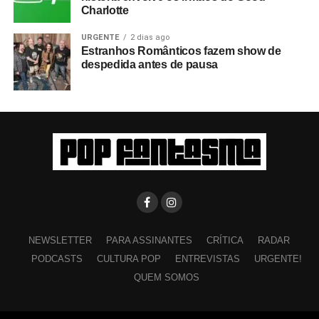
Charlotte
URGENTE
2 dias ago
Estranhos Românticos fazem show de
despedida antes de pausa
NEWSLETTER
PARA ASSINANTES
CRÍTICA
RADAR
PODCASTS
CULTURA POP
ENTREVISTAS
URGENTE!
QUEM SOMOS