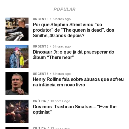
POPULAR
URGENTE
6 horas ago
Por que Stephen Street virou “co-
produtor” de “The queen is dead”, dos
Smiths, 40 anos depois?
URGENTE
6 horas ago
Dinosaur Jr: o que já dá pra esperar do
álbum “There near”
URGENTE
6 horas ago
Henry Rollins fala sobre abusos que sofreu
na infância em novo livro
CRÍTICA
13 horas ago
Ouvimos: Trashcan Sinatras – “Ever the
optimist”
CRÍTICA
13 horas ago