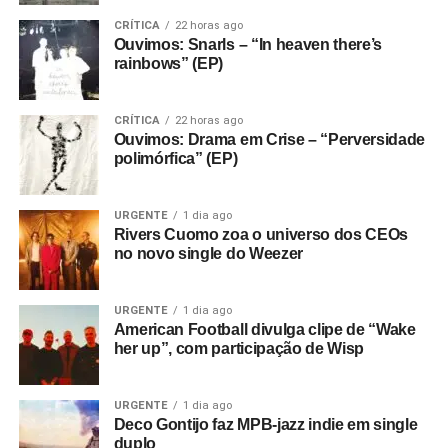
CRÍTICA
22 horas ago
Ouvimos: Snarls – “In heaven there’s
rainbows” (EP)
CRÍTICA
22 horas ago
Ouvimos: Drama em Crise – “Perversidade
polimórfica” (EP)
URGENTE
1 dia ago
Rivers Cuomo zoa o universo dos CEOs
no novo single do Weezer
URGENTE
1 dia ago
American Football divulga clipe de “Wake
her up”, com participação de Wisp
URGENTE
1 dia ago
Deco Gontijo faz MPB-jazz indie em single
duplo