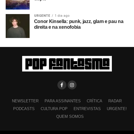
URGENTE
1 dia ago
Conor Kinsella: punk, jazz, glam e pau na
direita e na xenofobia
NEWSLETTER
PARA ASSINANTES
CRÍTICA
RADAR
PODCASTS
CULTURA POP
ENTREVISTAS
URGENTE!
QUEM SOMOS