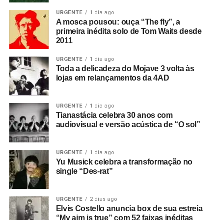
URGENTE
1 dia ago
A mosca pousou: ouça “The fly”, a
primeira inédita solo de Tom Waits desde
2011
URGENTE
1 dia ago
Toda a delicadeza do Mojave 3 volta às
lojas em relançamentos da 4AD
URGENTE
1 dia ago
Tianastácia celebra 30 anos com
audiovisual e versão acústica de “O sol”
URGENTE
1 dia ago
Yu Musick celebra a transformação no
single “Des-rat”
URGENTE
2 dias ago
Elvis Costello anuncia box de sua estreia
“My aim is true” com 52 faixas inéditas