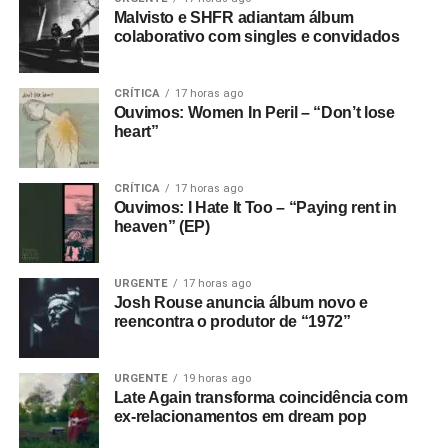
Malvisto e SHFR adiantam álbum
colaborativo com singles e convidados
CRÍTICA
17 horas ago
Ouvimos: Women In Peril – “Don’t lose
heart”
CRÍTICA
17 horas ago
Ouvimos: I Hate It Too – “Paying rent in
heaven” (EP)
URGENTE
17 horas ago
Josh Rouse anuncia álbum novo e
reencontra o produtor de “1972”
URGENTE
19 horas ago
Late Again transforma coincidência com
ex-relacionamentos em dream pop