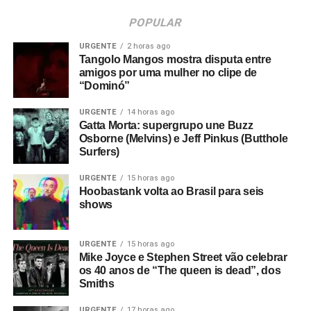
POPULAR
URGENTE
2 horas ago
Tangolo Mangos mostra disputa entre
amigos por uma mulher no clipe de
“Dominó”
URGENTE
14 horas ago
Gatta Morta: supergrupo une Buzz
Osborne (Melvins) e Jeff Pinkus (Butthole
Surfers)
URGENTE
15 horas ago
Hoobastank volta ao Brasil para seis
shows
URGENTE
15 horas ago
Mike Joyce e Stephen Street vão celebrar
os 40 anos de “The queen is dead”, dos
Smiths
URGENTE
17 horas ago