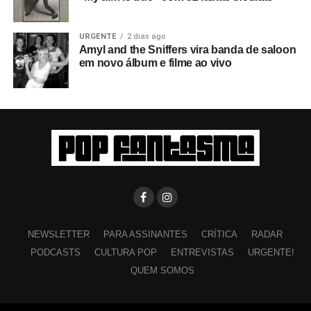
URGENTE
2 dias ago
Amyl and the Sniffers vira banda de saloon
em novo álbum e filme ao vivo
NEWSLETTER
PARA ASSINANTES
CRÍTICA
RADAR
PODCASTS
CULTURA POP
ENTREVISTAS
URGENTE!
QUEM SOMOS