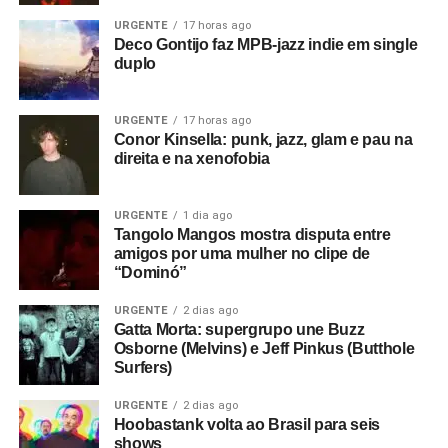
URGENTE
17 horas ago
Deco Gontijo faz MPB-jazz indie em single
duplo
URGENTE
17 horas ago
Conor Kinsella: punk, jazz, glam e pau na
direita e na xenofobia
URGENTE
1 dia ago
Tangolo Mangos mostra disputa entre
amigos por uma mulher no clipe de
“Dominó”
URGENTE
2 dias ago
Gatta Morta: supergrupo une Buzz
Osborne (Melvins) e Jeff Pinkus (Butthole
Surfers)
URGENTE
2 dias ago
Hoobastank volta ao Brasil para seis
shows