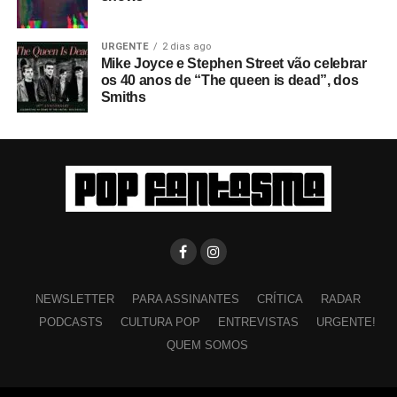
URGENTE
2 dias ago
Mike Joyce e Stephen Street vão celebrar
os 40 anos de “The queen is dead”, dos
Smiths
NEWSLETTER
PARA ASSINANTES
CRÍTICA
RADAR
PODCASTS
CULTURA POP
ENTREVISTAS
URGENTE!
QUEM SOMOS