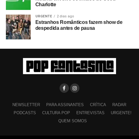
Charlotte
URGENTE
2 dias ago
Estranhos Românticos fazem show de
despedida antes de pausa
NEWSLETTER
PARA ASSINANTES
CRÍTICA
RADAR
PODCASTS
CULTURA POP
ENTREVISTAS
URGENTE!
QUEM SOMOS