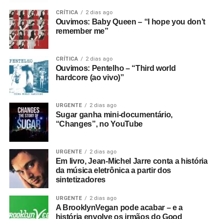
CRÍTICA
2 dias ago
Ouvimos: Baby Queen – “I hope you don’t
remember me”
CRÍTICA
2 dias ago
Ouvimos: Pentelho – “Third world
hardcore (ao vivo)”
URGENTE
2 dias ago
Sugar ganha mini-documentário,
“Changes”, no YouTube
URGENTE
2 dias ago
Em livro, Jean-Michel Jarre conta a história
da música eletrônica a partir dos
sintetizadores
URGENTE
2 dias ago
A BrooklynVegan pode acabar – e a
história envolve os irmãos do Good