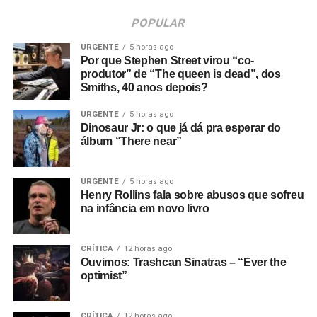
POPULAR
URGENTE
5 horas ago
Por que Stephen Street virou “co-
produtor” de “The queen is dead”, dos
Smiths, 40 anos depois?
URGENTE
5 horas ago
Dinosaur Jr: o que já dá pra esperar do
álbum “There near”
URGENTE
5 horas ago
Henry Rollins fala sobre abusos que sofreu
na infância em novo livro
CRÍTICA
12 horas ago
Ouvimos: Trashcan Sinatras – “Ever the
optimist”
CRÍTICA
12 horas ago