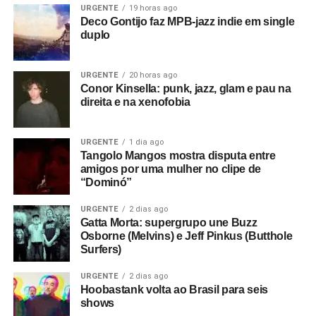
URGENTE
19 horas ago
Deco Gontijo faz MPB-jazz indie em single
duplo
URGENTE
20 horas ago
Conor Kinsella: punk, jazz, glam e pau na
direita e na xenofobia
URGENTE
1 dia ago
Tangolo Mangos mostra disputa entre
amigos por uma mulher no clipe de
“Dominó”
URGENTE
2 dias ago
Gatta Morta: supergrupo une Buzz
Osborne (Melvins) e Jeff Pinkus (Butthole
Surfers)
URGENTE
2 dias ago
Hoobastank volta ao Brasil para seis
shows