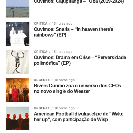
Ouvimos: Cajupitanga – “Ubá (2019-2024)”
CRÍTICA
15 horas ago
Ouvimos: Snarls – “In heaven there’s
rainbows” (EP)
CRÍTICA
15 horas ago
Ouvimos: Drama em Crise – “Perversidade
polimórfica” (EP)
URGENTE
18 horas ago
Rivers Cuomo zoa o universo dos CEOs
no novo single do Weezer
URGENTE
18 horas ago
American Football divulga clipe de “Wake
her up”, com participação de Wisp