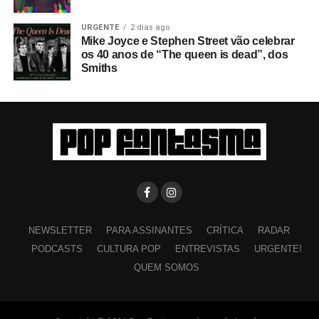
URGENTE
2 dias ago
Mike Joyce e Stephen Street vão celebrar
os 40 anos de “The queen is dead”, dos
Smiths
NEWSLETTER
PARA ASSINANTES
CRÍTICA
RADAR
PODCASTS
CULTURA POP
ENTREVISTAS
URGENTE!
QUEM SOMOS