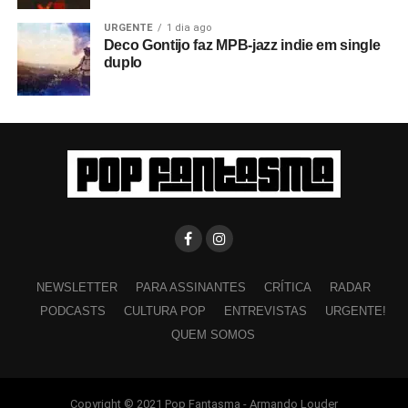
URGENTE
1 dia ago
Deco Gontijo faz MPB-jazz indie em single
duplo
NEWSLETTER
PARA ASSINANTES
CRÍTICA
RADAR
PODCASTS
CULTURA POP
ENTREVISTAS
URGENTE!
QUEM SOMOS
Copyright © 2021 Pop Fantasma - Armando Louder