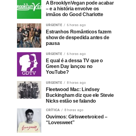
A BrooklynVegan pode acabar
– e a história envolve os
irmãos do Good Charlotte
URGENTE
6 horas ago
Estranhos Românticos fazem
show de despedida antes de
pausa
URGENTE
6 horas ago
E qual é a dessa TV que o
Green Day lançou no
YouTube?
URGENTE
8 horas ago
Fleetwood Mac: Lindsey
Buckingham diz que ele Stevie
Nicks estão se falando
CRÍTICA
8 horas ago
Ouvimos: Girlsweetvoiced –
“Lovesweet”