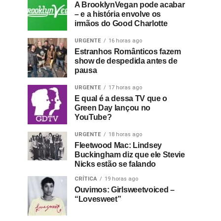
A BrooklynVegan pode acabar
– e a história envolve os
irmãos do Good Charlotte
URGENTE
16 horas ago
Estranhos Românticos fazem
show de despedida antes de
pausa
URGENTE
17 horas ago
E qual é a dessa TV que o
Green Day lançou no
YouTube?
URGENTE
18 horas ago
Fleetwood Mac: Lindsey
Buckingham diz que ele Stevie
Nicks estão se falando
CRÍTICA
19 horas ago
Ouvimos: Girlsweetvoiced –
“Lovesweet”