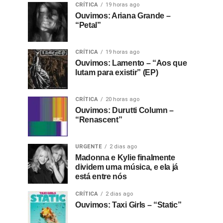
CRÍTICA
19 horas ago
Ouvimos: Ariana Grande –
“Petal”
CRÍTICA
19 horas ago
Ouvimos: Lamento – “Aos que
lutam para existir” (EP)
CRÍTICA
20 horas ago
Ouvimos: Durutti Column –
“Renascent”
URGENTE
2 dias ago
Madonna e Kylie finalmente
dividem uma música, e ela já
está entre nós
CRÍTICA
2 dias ago
Ouvimos: Taxi Girls – “Static”