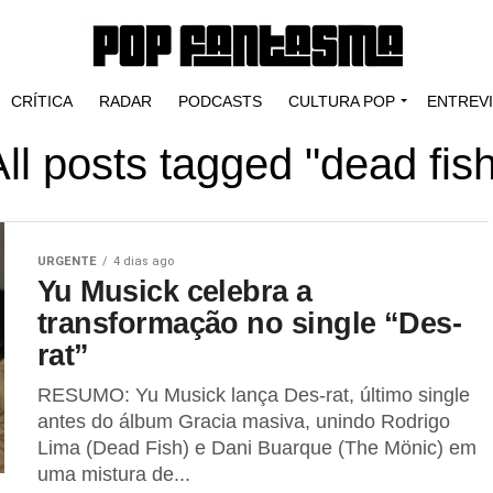
CRÍTICA
RADAR
PODCASTS
CULTURA POP
ENTREV
ll posts tagged "dead fis
URGENTE
4 dias ago
Yu Musick celebra a
transformação no single “Des-
rat”
RESUMO: Yu Musick lança Des-rat, último single
antes do álbum Gracia masiva, unindo Rodrigo
Lima (Dead Fish) e Dani Buarque (The Mönic) em
uma mistura de...