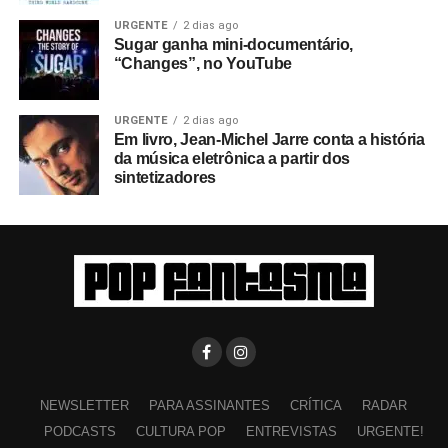
URGENTE
2 dias ago
Sugar ganha mini-documentário,
“Changes”, no YouTube
URGENTE
2 dias ago
Em livro, Jean-Michel Jarre conta a história
da música eletrônica a partir dos
sintetizadores
NEWSLETTER
PARA ASSINANTES
CRÍTICA
RADAR
PODCASTS
CULTURA POP
ENTREVISTAS
URGENTE!