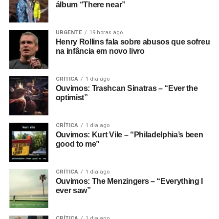
álbum “There near”
URGENTE
19 horas ago
Henry Rollins fala sobre abusos que sofreu
na infância em novo livro
CRÍTICA
1 dia ago
Ouvimos: Trashcan Sinatras – “Ever the
optimist”
CRÍTICA
1 dia ago
Ouvimos: Kurt Vile – “Philadelphia’s been
good to me”
CRÍTICA
1 dia ago
Ouvimos: The Menzingers – “Everything I
ever saw”
CRÍTICA
1 dia ago