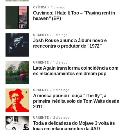
CRÍTICA
1 dia ago
Ouvimos: I Hate It Too – “Paying rent in
heaven” (EP)
URGENTE
1 dia ago
Josh Rouse anuncia álbum novo e
reencontra o produtor de “1972”
URGENTE
1 dia ago
Late Again transforma coincidência com
ex-relacionamentos em dream pop
URGENTE
2 dias ago
A mosca pousou: ouça “The fly”, a
primeira inédita solo de Tom Waits desde
2011
URGENTE
2 dias ago
Toda a delicadeza do Mojave 3 volta às
lojas em relançamentos da 4AD