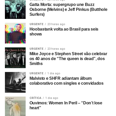
Gatta Morta: supergrupo une Buzz
Osborne (Melvins) e Jeff Pinkus (Butthole
Surfers)
URGENTE
23 horas ago
Hoobastank volta ao Brasil para seis
shows
URGENTE
23 horas ago
Mike Joyce e Stephen Street vão celebrar
os 40 anos de “The queen is dead”, dos
Smiths
URGENTE
1 dia ago
Malvisto e SHFR adiantam álbum
colaborativo com singles e convidados
CRÍTICA
1 dia ago
Ouvimos: Women In Peril – “Don’t lose
heart”