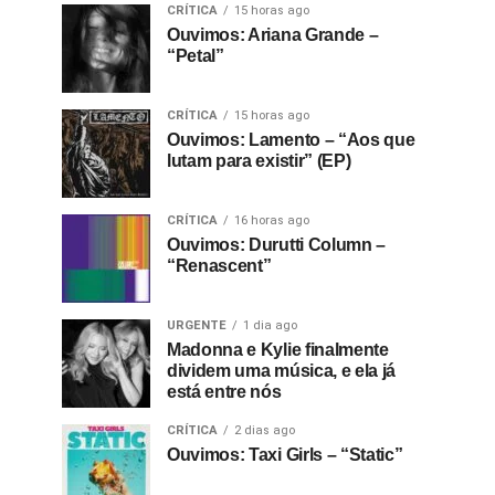
CRÍTICA
15 horas ago
Ouvimos: Ariana Grande –
“Petal”
CRÍTICA
15 horas ago
Ouvimos: Lamento – “Aos que
lutam para existir” (EP)
CRÍTICA
16 horas ago
Ouvimos: Durutti Column –
“Renascent”
URGENTE
1 dia ago
Madonna e Kylie finalmente
dividem uma música, e ela já
está entre nós
CRÍTICA
2 dias ago
Ouvimos: Taxi Girls – “Static”