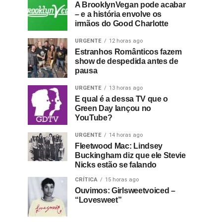
A BrooklynVegan pode acabar
– e a história envolve os
irmãos do Good Charlotte
URGENTE
12 horas ago
Estranhos Românticos fazem
show de despedida antes de
pausa
URGENTE
13 horas ago
E qual é a dessa TV que o
Green Day lançou no
YouTube?
URGENTE
14 horas ago
Fleetwood Mac: Lindsey
Buckingham diz que ele Stevie
Nicks estão se falando
CRÍTICA
15 horas ago
Ouvimos: Girlsweetvoiced –
“Lovesweet”