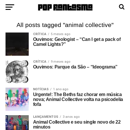
All posts tagged "animal collective"
CRÍTICA
5 meses ago
Ouvimos: Geologist – “Can I get a pack of
Camel Lights?”
CRÍTICA
9 meses ago
Ouvimos: Parque da São – “Ideograma”
NOTÍCIAS
1 ano ago
Urgente!: The Beths faz chorar em música
nova; Animal Collective volta na psicodelia
fofa
LANÇAMENTOS
3 anos ago
Animal Collective e seu single novo de 22
minutos