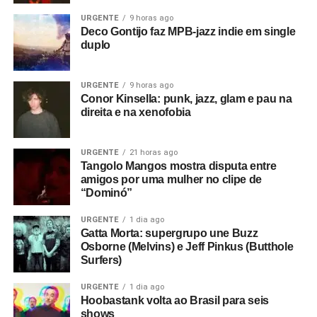
URGENTE
9 horas ago
Deco Gontijo faz MPB-jazz indie em single
duplo
URGENTE
9 horas ago
Conor Kinsella: punk, jazz, glam e pau na
direita e na xenofobia
URGENTE
21 horas ago
Tangolo Mangos mostra disputa entre
amigos por uma mulher no clipe de
“Dominó”
URGENTE
1 dia ago
Gatta Morta: supergrupo une Buzz
Osborne (Melvins) e Jeff Pinkus (Butthole
Surfers)
URGENTE
1 dia ago
Hoobastank volta ao Brasil para seis
shows