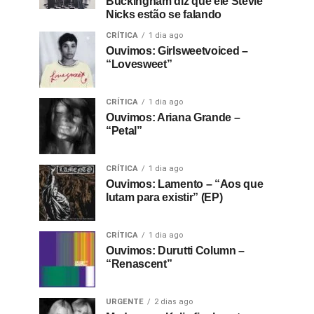
Buckingham diz que ele Stevie
Nicks estão se falando
CRÍTICA
1 dia ago
Ouvimos: Girlsweetvoiced –
“Lovesweet”
CRÍTICA
1 dia ago
Ouvimos: Ariana Grande –
“Petal”
CRÍTICA
1 dia ago
Ouvimos: Lamento – “Aos que
lutam para existir” (EP)
CRÍTICA
1 dia ago
Ouvimos: Durutti Column –
“Renascent”
URGENTE
2 dias ago