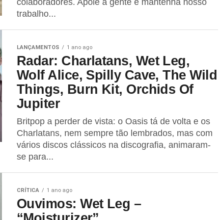
colaboradores. Apoie a gente e mantenha nosso
trabalho...
LANÇAMENTOS
1 ano ago
Radar: Charlatans, Wet Leg,
Wolf Alice, Spilly Cave, The Wild
Things, Burn Kit, Orchids Of
Jupiter
Britpop a perder de vista: o Oasis tá de volta e os
Charlatans, nem sempre tão lembrados, mas com
vários discos clássicos na discografia, animaram-
se para...
CRÍTICA
1 ano ago
Ouvimos: Wet Leg –
“Moisturizer”