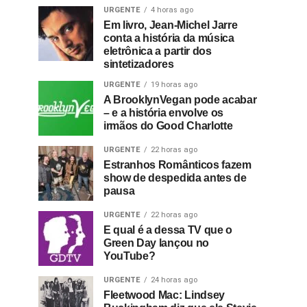
URGENTE
4 horas ago
Em livro, Jean-Michel Jarre
conta a história da música
eletrônica a partir dos
sintetizadores
URGENTE
19 horas ago
A BrooklynVegan pode acabar
– e a história envolve os
irmãos do Good Charlotte
URGENTE
22 horas ago
Estranhos Românticos fazem
show de despedida antes de
pausa
URGENTE
22 horas ago
E qual é a dessa TV que o
Green Day lançou no
YouTube?
URGENTE
24 horas ago
Fleetwood Mac: Lindsey