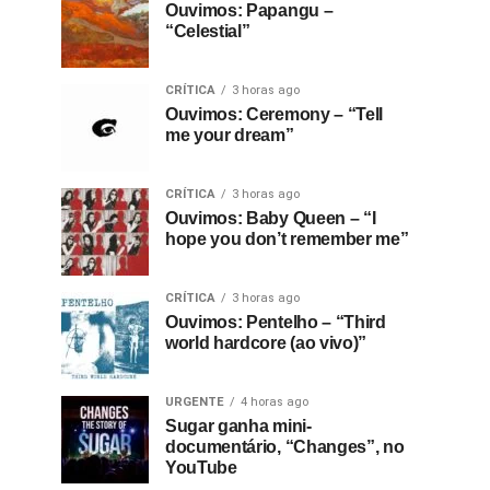
Ouvimos: Papangu –
“Celestial”
CRÍTICA
3 horas ago
Ouvimos: Ceremony – “Tell
me your dream”
CRÍTICA
3 horas ago
Ouvimos: Baby Queen – “I
hope you don’t remember me”
CRÍTICA
3 horas ago
Ouvimos: Pentelho – “Third
world hardcore (ao vivo)”
URGENTE
4 horas ago
Sugar ganha mini-
documentário, “Changes”, no
YouTube