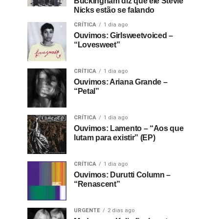
Buckingham diz que ele Stevie
Nicks estão se falando
CRÍTICA
1 dia ago
Ouvimos: Girlsweetvoiced –
“Lovesweet”
CRÍTICA
1 dia ago
Ouvimos: Ariana Grande –
“Petal”
CRÍTICA
1 dia ago
Ouvimos: Lamento – “Aos que
lutam para existir” (EP)
CRÍTICA
1 dia ago
Ouvimos: Durutti Column –
“Renascent”
URGENTE
2 dias ago