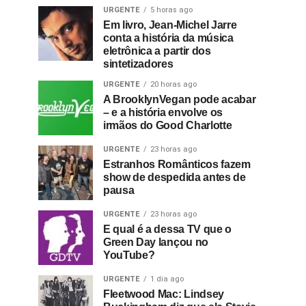
URGENTE
5 horas ago
Em livro, Jean-Michel Jarre
conta a história da música
eletrônica a partir dos
sintetizadores
URGENTE
20 horas ago
A BrooklynVegan pode acabar
– e a história envolve os
irmãos do Good Charlotte
URGENTE
23 horas ago
Estranhos Românticos fazem
show de despedida antes de
pausa
URGENTE
23 horas ago
E qual é a dessa TV que o
Green Day lançou no
YouTube?
URGENTE
1 dia ago
Fleetwood Mac: Lindsey