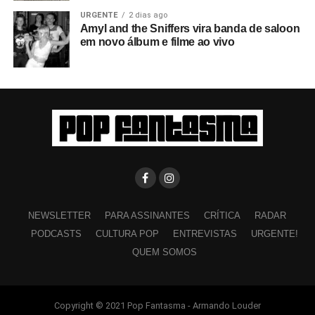
URGENTE
2 dias ago
Amyl and the Sniffers vira banda de saloon
em novo álbum e filme ao vivo
NEWSLETTER
PARA ASSINANTES
CRÍTICA
RADAR
PODCASTS
CULTURA POP
ENTREVISTAS
URGENTE!
QUEM SOMOS
Copyright © 2021 Pop Fantasma - Armando Louder