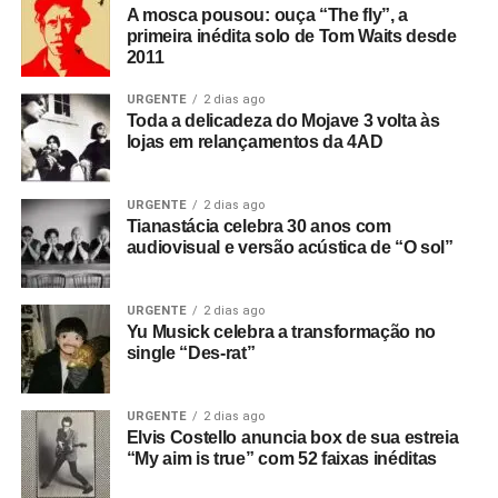
A mosca pousou: ouça “The fly”, a
primeira inédita solo de Tom Waits desde
2011
URGENTE
2 dias ago
Toda a delicadeza do Mojave 3 volta às
lojas em relançamentos da 4AD
URGENTE
2 dias ago
Tianastácia celebra 30 anos com
audiovisual e versão acústica de “O sol”
URGENTE
2 dias ago
Yu Musick celebra a transformação no
single “Des-rat”
URGENTE
2 dias ago
Elvis Costello anuncia box de sua estreia
“My aim is true” com 52 faixas inéditas