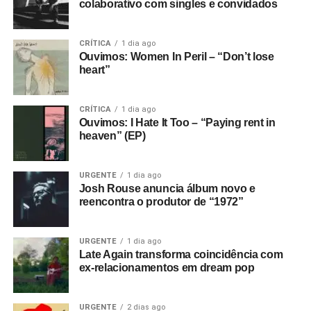
colaborativo com singles e convidados
CRÍTICA
1 dia ago
Ouvimos: Women In Peril – “Don’t lose
heart”
CRÍTICA
1 dia ago
Ouvimos: I Hate It Too – “Paying rent in
heaven” (EP)
URGENTE
1 dia ago
Josh Rouse anuncia álbum novo e
reencontra o produtor de “1972”
URGENTE
1 dia ago
Late Again transforma coincidência com
ex-relacionamentos em dream pop
URGENTE
2 dias ago