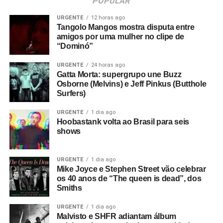
POPULAR
URGENTE
12 horas ago
Tangolo Mangos mostra disputa entre
amigos por uma mulher no clipe de
“Dominó”
URGENTE
24 horas ago
Gatta Morta: supergrupo une Buzz
Osborne (Melvins) e Jeff Pinkus (Butthole
Surfers)
URGENTE
1 dia ago
Hoobastank volta ao Brasil para seis
shows
URGENTE
1 dia ago
Mike Joyce e Stephen Street vão celebrar
os 40 anos de “The queen is dead”, dos
Smiths
URGENTE
1 dia ago
Malvisto e SHFR adiantam álbum