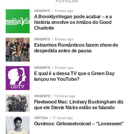
POPULAR
URGENTE
5 horas ago
A BrooklynVegan pode acabar – e a
história envolve os irmãos do Good
Charlotte
URGENTE
8 horas ago
Estranhos Românticos fazem show de
despedida antes de pausa
URGENTE
9 horas ago
E qual é a dessa TV que o Green Day
lançou no YouTube?
URGENTE
10 horas ago
Fleetwood Mac: Lindsey Buckingham diz
que ele Stevie Nicks estão se falando
CRÍTICA
11 horas ago
Ouvimos: Girlsweetvoiced – “Lovesweet”