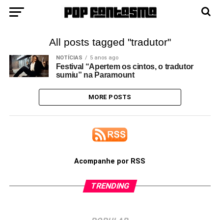
All posts tagged "tradutor"
NOTÍCIAS
5 anos ago
Festival “Apertem os cintos, o tradutor
sumiu” na Paramount
MORE POSTS
Acompanhe por RSS
TRENDING