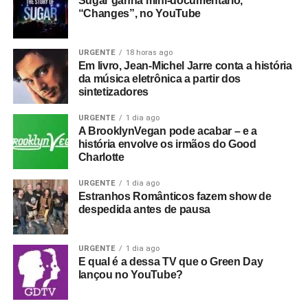
Sugar ganha mini-documentário,
“Changes”, no YouTube
URGENTE
18 horas ago
Em livro, Jean-Michel Jarre conta a história
da música eletrônica a partir dos
sintetizadores
URGENTE
1 dia ago
A BrooklynVegan pode acabar – e a
história envolve os irmãos do Good
Charlotte
URGENTE
1 dia ago
Estranhos Românticos fazem show de
despedida antes de pausa
URGENTE
1 dia ago
E qual é a dessa TV que o Green Day
lançou no YouTube?