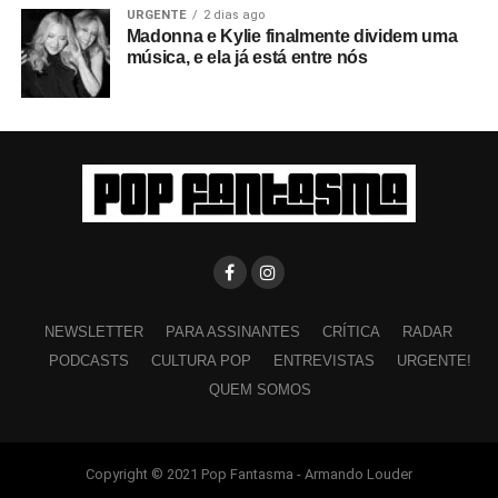
URGENTE
2 dias ago
Madonna e Kylie finalmente dividem uma
música, e ela já está entre nós
NEWSLETTER
PARA ASSINANTES
CRÍTICA
RADAR
PODCASTS
CULTURA POP
ENTREVISTAS
URGENTE!
QUEM SOMOS
Copyright © 2021 Pop Fantasma - Armando Louder