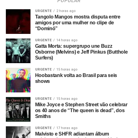
POPULAR
URGENTE
2 horas ago
Tangolo Mangos mostra disputa entre
amigos por uma mulher no clipe de
“Dominó”
URGENTE
14 horas ago
Gatta Morta: supergrupo une Buzz
Osborne (Melvins) e Jeff Pinkus (Butthole
Surfers)
URGENTE
15 horas ago
Hoobastank volta ao Brasil para seis
shows
URGENTE
15 horas ago
Mike Joyce e Stephen Street vão celebrar
os 40 anos de “The queen is dead”, dos
Smiths
URGENTE
17 horas ago
Malvisto e SHFR adiantam álbum