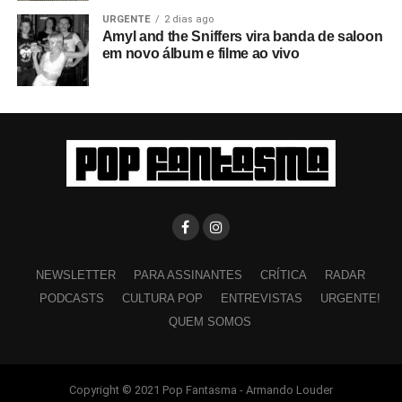
URGENTE
2 dias ago
Amyl and the Sniffers vira banda de saloon
em novo álbum e filme ao vivo
NEWSLETTER
PARA ASSINANTES
CRÍTICA
RADAR
PODCASTS
CULTURA POP
ENTREVISTAS
URGENTE!
QUEM SOMOS
Copyright © 2021 Pop Fantasma - Armando Louder