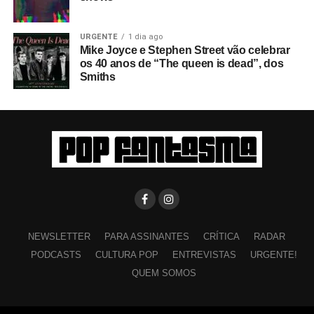
URGENTE
1 dia ago
Mike Joyce e Stephen Street vão celebrar
os 40 anos de “The queen is dead”, dos
Smiths
NEWSLETTER
PARA ASSINANTES
CRÍTICA
RADAR
PODCASTS
CULTURA POP
ENTREVISTAS
URGENTE!
QUEM SOMOS