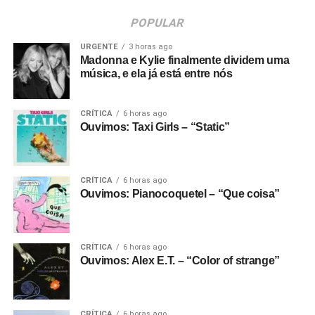
POPULAR
URGENTE
3 horas ago
Madonna e Kylie finalmente dividem uma
música, e ela já está entre nós
CRÍTICA
6 horas ago
Ouvimos: Taxi Girls – “Static”
CRÍTICA
6 horas ago
Ouvimos: Pianocoquetel – “Que coisa”
CRÍTICA
6 horas ago
Ouvimos: Alex E.T. – “Color of strange”
CRÍTICA
6 horas ago