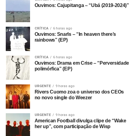
Ouvimos: Cajupitanga – “Ubá (2019-2024)”
CRÍTICA
6 horas ago
Ouvimos: Snarls – “In heaven there’s
rainbows” (EP)
CRÍTICA
6 horas ago
Ouvimos: Drama em Crise – “Perversidade
polimórfica” (EP)
URGENTE
9 horas ago
Rivers Cuomo zoa o universo dos CEOs
no novo single do Weezer
URGENTE
9 horas ago
American Football divulga clipe de “Wake
her up”, com participação de Wisp