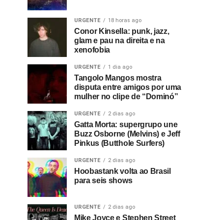
URGENTE
18 horas ago
Conor Kinsella: punk, jazz,
glam e pau na direita e na
xenofobia
URGENTE
1 dia ago
Tangolo Mangos mostra
disputa entre amigos por uma
mulher no clipe de “Dominó”
URGENTE
2 dias ago
Gatta Morta: supergrupo une
Buzz Osborne (Melvins) e Jeff
Pinkus (Butthole Surfers)
URGENTE
2 dias ago
Hoobastank volta ao Brasil
para seis shows
URGENTE
2 dias ago
Mike Joyce e Stephen Street