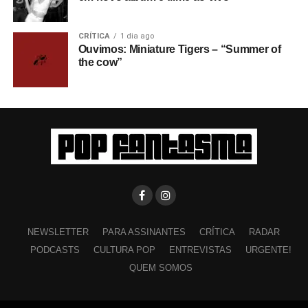
CRÍTICA
1 dia ago
Ouvimos: Miniature Tigers – “Summer of
the cow”
NEWSLETTER
PARA ASSINANTES
CRÍTICA
RADAR
PODCASTS
CULTURA POP
ENTREVISTAS
URGENTE!
QUEM SOMOS