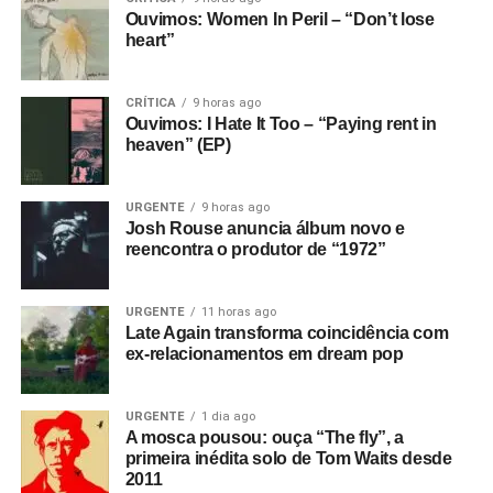
Ouvimos: Women In Peril – “Don’t lose
heart”
CRÍTICA
9 horas ago
Ouvimos: I Hate It Too – “Paying rent in
heaven” (EP)
URGENTE
9 horas ago
Josh Rouse anuncia álbum novo e
reencontra o produtor de “1972”
URGENTE
11 horas ago
Late Again transforma coincidência com
ex-relacionamentos em dream pop
URGENTE
1 dia ago
A mosca pousou: ouça “The fly”, a
primeira inédita solo de Tom Waits desde
2011