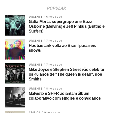
POPULAR
URGENTE
6 horas ago
Gatta Morta: supergrupo une Buzz
Osborne (Melvins) e Jeff Pinkus (Butthole
Surfers)
URGENTE
7 horas ago
Hoobastank volta ao Brasil para seis
shows
URGENTE
7 horas ago
Mike Joyce e Stephen Street vão celebrar
os 40 anos de “The queen is dead”, dos
Smiths
URGENTE
8 horas ago
Malvisto e SHFR adiantam álbum
colaborativo com singles e convidados
CRÍTICA
9 horas ago