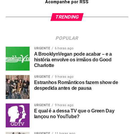
Acompanhe por RSS
TRENDING
POPULAR
URGENTE
6 horas ago
A BrooklynVegan pode acabar – e a
história envolve os irmãos do Good
Charlotte
URGENTE
9 horas ago
Estranhos Românticos fazem show de
despedida antes de pausa
URGENTE
9 horas ago
E qual é a dessa TV que o Green Day
lançou no YouTube?
URGENTE
11 horas ago