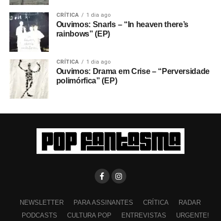
CRÍTICA
1 dia ago
Ouvimos: Snarls – “In heaven there’s
rainbows” (EP)
CRÍTICA
1 dia ago
Ouvimos: Drama em Crise – “Perversidade
polimórfica” (EP)
NEWSLETTER
PARA ASSINANTES
CRÍTICA
RADAR
PODCASTS
CULTURA POP
ENTREVISTAS
URGENTE!