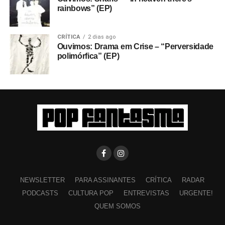
rainbows” (EP)
CRÍTICA
2 dias ago
Ouvimos: Drama em Crise – “Perversidade
polimórfica” (EP)
NEWSLETTER
PARA ASSINANTES
CRÍTICA
RADAR
PODCASTS
CULTURA POP
ENTREVISTAS
URGENTE!
QUEM SOMOS