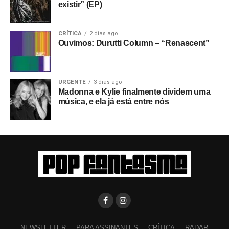
existir” (EP)
CRÍTICA
2 dias ago
Ouvimos: Durutti Column – “Renascent”
URGENTE
3 dias ago
Madonna e Kylie finalmente dividem uma
música, e ela já está entre nós
NEWSLETTER
PARA ASSINANTES
CRÍTICA
RADAR