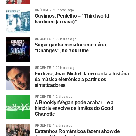
CRÍTICA
21 horas ago
Ouvimos: Pentelho – “Third world
hardcore (ao vivo)”
URGENTE
22 horas ago
Sugar ganha mini-documentário,
“Changes”, no YouTube
URGENTE
22 horas ago
Em livro, Jean-Michel Jarre conta a história
da música eletrônica a partir dos
sintetizadores
URGENTE
2 dias ago
A BrooklynVegan pode acabar – e a
história envolve os irmãos do Good
Charlotte
URGENTE
2 dias ago
Estranhos Românticos fazem show de