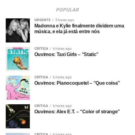
POPULAR
URGENTE
3 horas ago
Madonna e Kylie finalmente dividem uma
música, e ela já está entre nós
CRÍTICA
6 horas ago
Ouvimos: Taxi Girls – “Static”
CRÍTICA
6 horas ago
Ouvimos: Pianocoquetel – “Que coisa”
CRÍTICA
6 horas ago
Ouvimos: Alex E.T. – “Color of strange”
CRÍTICA
6 horas ago