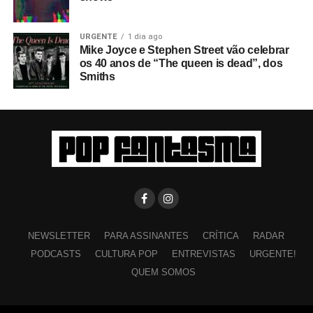
URGENTE
1 dia ago
Mike Joyce e Stephen Street vão celebrar
os 40 anos de “The queen is dead”, dos
Smiths
NEWSLETTER
PARA ASSINANTES
CRÍTICA
RADAR
PODCASTS
CULTURA POP
ENTREVISTAS
URGENTE!
QUEM SOMOS