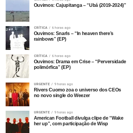
Ouvimos: Cajupitanga – “Ubá (2019-2024)”
CRÍTICA
6 horas ago
Ouvimos: Snarls – “In heaven there’s
rainbows” (EP)
CRÍTICA
6 horas ago
Ouvimos: Drama em Crise – “Perversidade
polimórfica” (EP)
URGENTE
9 horas ago
Rivers Cuomo zoa o universo dos CEOs
no novo single do Weezer
URGENTE
9 horas ago
American Football divulga clipe de “Wake
her up”, com participação de Wisp