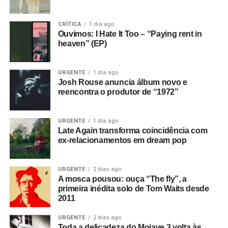
CRÍTICA
1 dia ago
Ouvimos: I Hate It Too – “Paying rent in
heaven” (EP)
URGENTE
1 dia ago
Josh Rouse anuncia álbum novo e
reencontra o produtor de “1972”
URGENTE
1 dia ago
Late Again transforma coincidência com
ex-relacionamentos em dream pop
URGENTE
2 dias ago
A mosca pousou: ouça “The fly”, a
primeira inédita solo de Tom Waits desde
2011
URGENTE
2 dias ago
Toda a delicadeza do Mojave 3 volta às