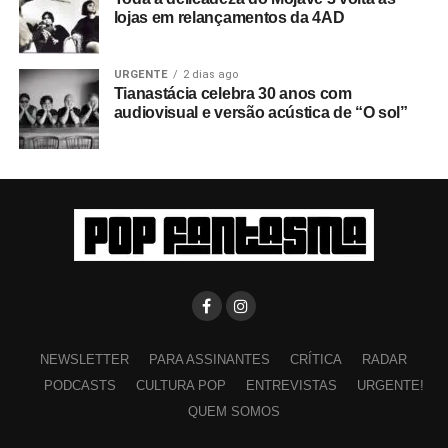
lojas em relançamentos da 4AD
URGENTE
2 dias ago
Tianastácia celebra 30 anos com
audiovisual e versão acústica de “O sol”
NEWSLETTER
PARA ASSINANTES
CRÍTICA
RADAR
PODCASTS
CULTURA POP
ENTREVISTAS
URGENTE!
QUEM SOMOS