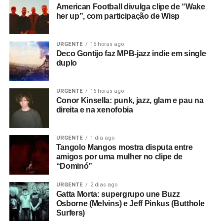
American Football divulga clipe de “Wake
her up”, com participação de Wisp
URGENTE
15 horas ago
Deco Gontijo faz MPB-jazz indie em single
duplo
URGENTE
16 horas ago
Conor Kinsella: punk, jazz, glam e pau na
direita e na xenofobia
URGENTE
1 dia ago
Tangolo Mangos mostra disputa entre
amigos por uma mulher no clipe de
“Dominó”
URGENTE
2 dias ago
Gatta Morta: supergrupo une Buzz
Osborne (Melvins) e Jeff Pinkus (Butthole
Surfers)