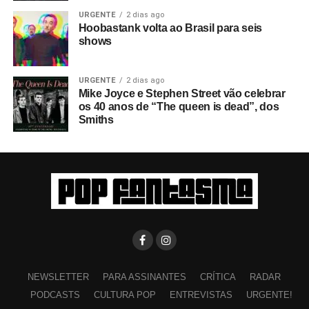
URGENTE
2 dias ago
Hoobastank volta ao Brasil para seis
shows
URGENTE
2 dias ago
Mike Joyce e Stephen Street vão celebrar
os 40 anos de “The queen is dead”, dos
Smiths
NEWSLETTER
PARA ASSINANTES
CRÍTICA
RADAR
PODCASTS
CULTURA POP
ENTREVISTAS
URGENTE!