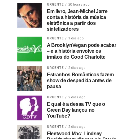
URGENTE
20 horas ago
Em livro, Jean-Michel Jarre
conta a história da música
eletrônica a partir dos
sintetizadores
URGENTE
1 dia ago
A BrooklynVegan pode acabar
– e a história envolve os
irmãos do Good Charlotte
URGENTE
2 dias ago
Estranhos Românticos fazem
show de despedida antes de
pausa
URGENTE
2 dias ago
E qual é a dessa TV que o
Green Day lançou no
YouTube?
URGENTE
2 dias ago
Fleetwood Mac: Lindsey