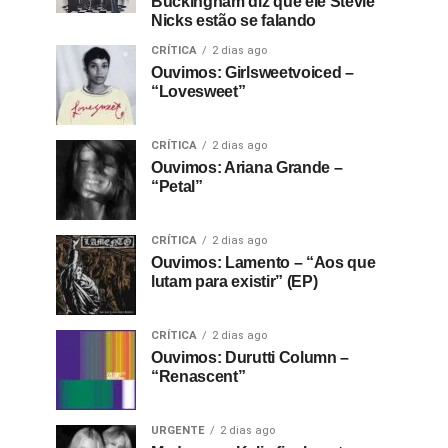
Buckingham diz que ele Stevie
Nicks estão se falando
CRÍTICA
2 dias ago
Ouvimos: Girlsweetvoiced –
“Lovesweet”
CRÍTICA
2 dias ago
Ouvimos: Ariana Grande –
“Petal”
CRÍTICA
2 dias ago
Ouvimos: Lamento – “Aos que
lutam para existir” (EP)
CRÍTICA
2 dias ago
Ouvimos: Durutti Column –
“Renascent”
URGENTE
2 dias ago