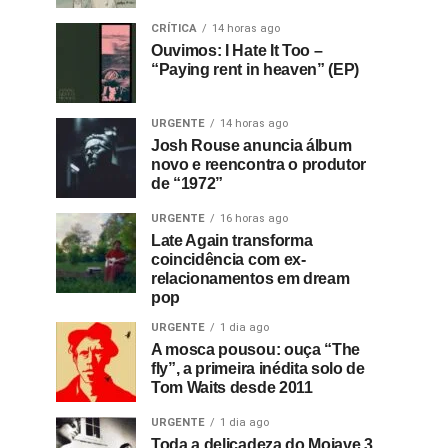
CRÍTICA
14 horas ago
Ouvimos: I Hate It Too –
“Paying rent in heaven” (EP)
URGENTE
14 horas ago
Josh Rouse anuncia álbum
novo e reencontra o produtor
de “1972”
URGENTE
16 horas ago
Late Again transforma
coincidência com ex-
relacionamentos em dream
pop
URGENTE
1 dia ago
A mosca pousou: ouça “The
fly”, a primeira inédita solo de
Tom Waits desde 2011
URGENTE
1 dia ago
Toda a delicadeza do Mojave 3