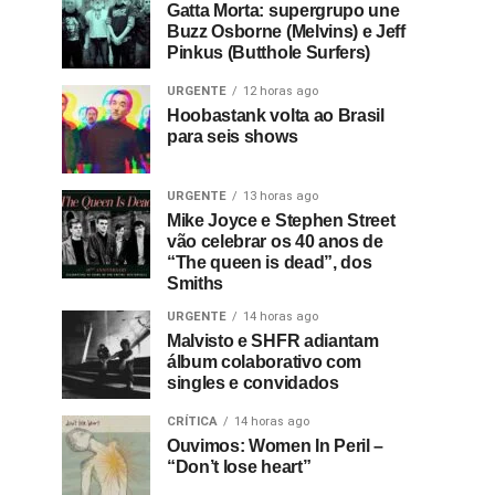
Gatta Morta: supergrupo une
Buzz Osborne (Melvins) e Jeff
Pinkus (Butthole Surfers)
URGENTE
12 horas ago
Hoobastank volta ao Brasil
para seis shows
URGENTE
13 horas ago
Mike Joyce e Stephen Street
vão celebrar os 40 anos de
“The queen is dead”, dos
Smiths
URGENTE
14 horas ago
Malvisto e SHFR adiantam
álbum colaborativo com
singles e convidados
CRÍTICA
14 horas ago
Ouvimos: Women In Peril –
“Don’t lose heart”