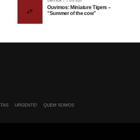
CRÍTICA
1 dia ago
Ouvimos: Miniature Tigers –
“Summer of the cow”
STAS
URGENTE!
QUEM SOMOS