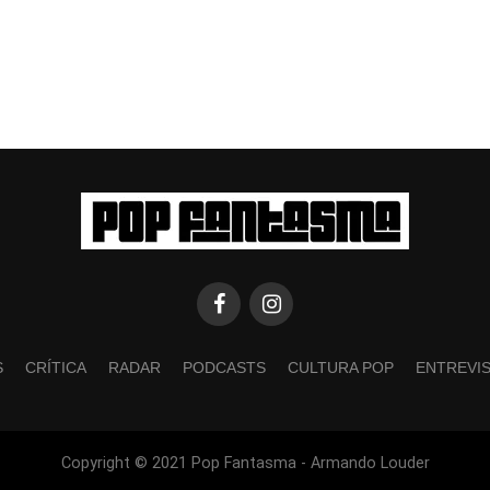
S
CRÍTICA
RADAR
PODCASTS
CULTURA POP
ENTREVI
Copyright © 2021 Pop Fantasma - Armando Louder