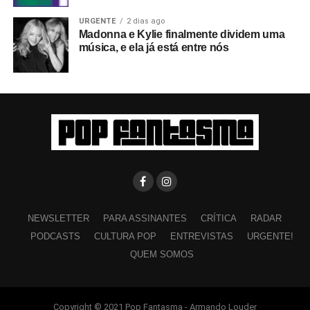
URGENTE
2 dias ago
Madonna e Kylie finalmente dividem uma
música, e ela já está entre nós
NEWSLETTER
PARA ASSINANTES
CRÍTICA
RADAR
PODCASTS
CULTURA POP
ENTREVISTAS
URGENTE!
QUEM SOMOS
Copyright © 2021 Pop Fantasma - Armando Louder