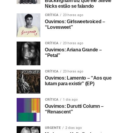
Buckingham diz que ele Stevie
Nicks estão se falando
CRÍTICA
23 horas ago
Ouvimos: Girlsweetvoiced –
“Lovesweet”
CRÍTICA
23 horas ago
Ouvimos: Ariana Grande –
“Petal”
CRÍTICA
23 horas ago
Ouvimos: Lamento – “Aos que
lutam para existir” (EP)
CRÍTICA
1 dia ago
Ouvimos: Durutti Column –
“Renascent”
URGENTE
2 dias ago