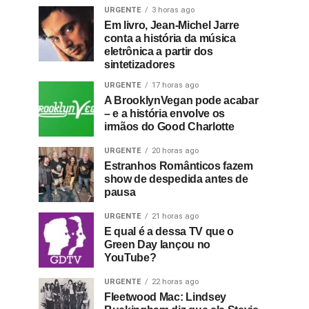
URGENTE
3 horas ago
Em livro, Jean-Michel Jarre
conta a história da música
eletrônica a partir dos
sintetizadores
URGENTE
17 horas ago
A BrooklynVegan pode acabar
– e a história envolve os
irmãos do Good Charlotte
URGENTE
20 horas ago
Estranhos Românticos fazem
show de despedida antes de
pausa
URGENTE
21 horas ago
E qual é a dessa TV que o
Green Day lançou no
YouTube?
URGENTE
22 horas ago
Fleetwood Mac: Lindsey