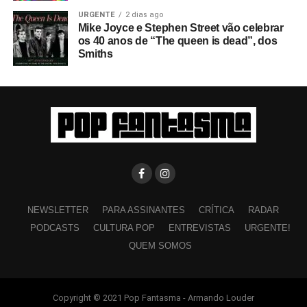
URGENTE
2 dias ago
Mike Joyce e Stephen Street vão celebrar
os 40 anos de “The queen is dead”, dos
Smiths
NEWSLETTER
PARA ASSINANTES
CRÍTICA
RADAR
PODCASTS
CULTURA POP
ENTREVISTAS
URGENTE!
QUEM SOMOS
Copyright © 2021 Pop Fantasma - Armando Louder