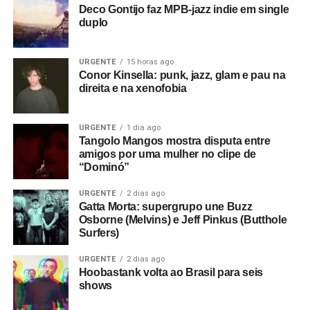
Deco Gontijo faz MPB-jazz indie em single
duplo
URGENTE
15 horas ago
Conor Kinsella: punk, jazz, glam e pau na
direita e na xenofobia
URGENTE
1 dia ago
Tangolo Mangos mostra disputa entre
amigos por uma mulher no clipe de
“Dominó”
URGENTE
2 dias ago
Gatta Morta: supergrupo une Buzz
Osborne (Melvins) e Jeff Pinkus (Butthole
Surfers)
URGENTE
2 dias ago
Hoobastank volta ao Brasil para seis
shows