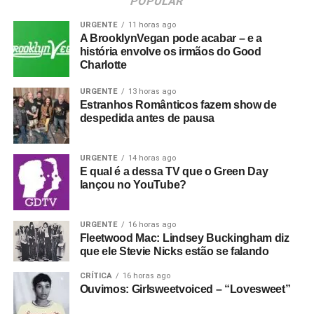
POPULAR
URGENTE
11 horas ago
A BrooklynVegan pode acabar – e a
história envolve os irmãos do Good
Charlotte
URGENTE
13 horas ago
Estranhos Românticos fazem show de
despedida antes de pausa
URGENTE
14 horas ago
E qual é a dessa TV que o Green Day
lançou no YouTube?
URGENTE
16 horas ago
Fleetwood Mac: Lindsey Buckingham diz
que ele Stevie Nicks estão se falando
CRÍTICA
16 horas ago
Ouvimos: Girlsweetvoiced – “Lovesweet”