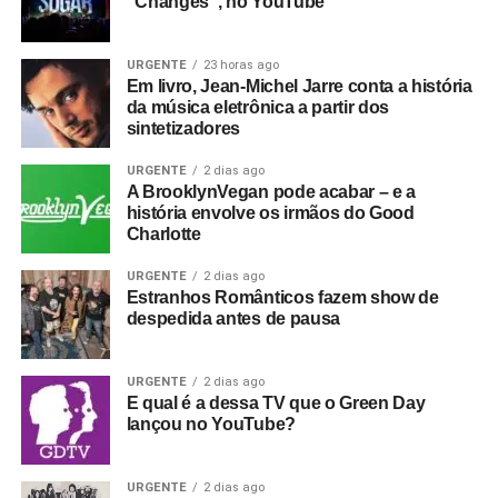
“Changes”, no YouTube
URGENTE
23 horas ago
Em livro, Jean-Michel Jarre conta a história
da música eletrônica a partir dos
sintetizadores
URGENTE
2 dias ago
A BrooklynVegan pode acabar – e a
história envolve os irmãos do Good
Charlotte
URGENTE
2 dias ago
Estranhos Românticos fazem show de
despedida antes de pausa
URGENTE
2 dias ago
E qual é a dessa TV que o Green Day
lançou no YouTube?
URGENTE
2 dias ago