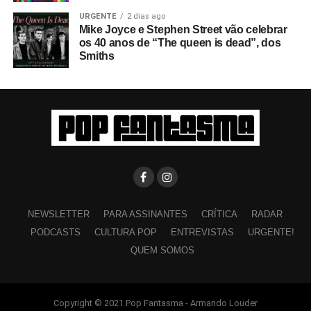
URGENTE
2 dias ago
Mike Joyce e Stephen Street vão celebrar
os 40 anos de “The queen is dead”, dos
Smiths
NEWSLETTER
PARA ASSINANTES
CRÍTICA
RADAR
PODCASTS
CULTURA POP
ENTREVISTAS
URGENTE!
QUEM SOMOS
Copyright © 2021 Pop Fantasma - Armando Louder