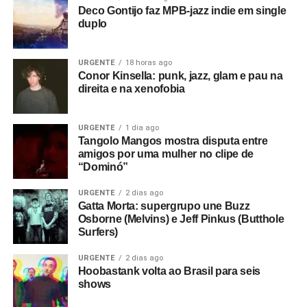
Deco Gontijo faz MPB-jazz indie em single
duplo
URGENTE
18 horas ago
Conor Kinsella: punk, jazz, glam e pau na
direita e na xenofobia
URGENTE
1 dia ago
Tangolo Mangos mostra disputa entre
amigos por uma mulher no clipe de
“Dominó”
URGENTE
2 dias ago
Gatta Morta: supergrupo une Buzz
Osborne (Melvins) e Jeff Pinkus (Butthole
Surfers)
URGENTE
2 dias ago
Hoobastank volta ao Brasil para seis
shows