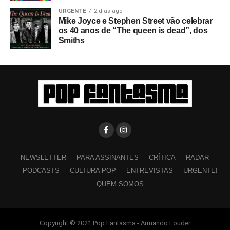
URGENTE
2 dias ago
Mike Joyce e Stephen Street vão celebrar
os 40 anos de “The queen is dead”, dos
Smiths
NEWSLETTER
PARA ASSINANTES
CRÍTICA
RADAR
PODCASTS
CULTURA POP
ENTREVISTAS
URGENTE!
QUEM SOMOS
Copyright © 2021 Pop Fantasma - Armando Louder