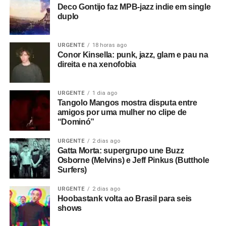
Deco Gontijo faz MPB-jazz indie em single
duplo
URGENTE
18 horas ago
Conor Kinsella: punk, jazz, glam e pau na
direita e na xenofobia
URGENTE
1 dia ago
Tangolo Mangos mostra disputa entre
amigos por uma mulher no clipe de
“Dominó”
URGENTE
2 dias ago
Gatta Morta: supergrupo une Buzz
Osborne (Melvins) e Jeff Pinkus (Butthole
Surfers)
URGENTE
2 dias ago
Hoobastank volta ao Brasil para seis
shows