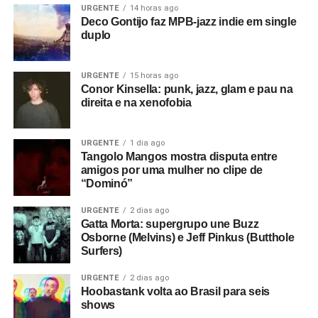
URGENTE
14 horas ago
Deco Gontijo faz MPB-jazz indie em single
duplo
URGENTE
15 horas ago
Conor Kinsella: punk, jazz, glam e pau na
direita e na xenofobia
URGENTE
1 dia ago
Tangolo Mangos mostra disputa entre
amigos por uma mulher no clipe de
“Dominó”
URGENTE
2 dias ago
Gatta Morta: supergrupo une Buzz
Osborne (Melvins) e Jeff Pinkus (Butthole
Surfers)
URGENTE
2 dias ago
Hoobastank volta ao Brasil para seis
shows