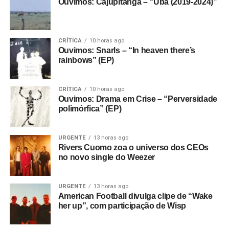
Ouvimos: Cajupitanga – “Ubá (2019-2024)”
CRÍTICA
10 horas ago
Ouvimos: Snarls – “In heaven there’s
rainbows” (EP)
CRÍTICA
10 horas ago
Ouvimos: Drama em Crise – “Perversidade
polimórfica” (EP)
URGENTE
13 horas ago
Rivers Cuomo zoa o universo dos CEOs
no novo single do Weezer
URGENTE
13 horas ago
American Football divulga clipe de “Wake
her up”, com participação de Wisp