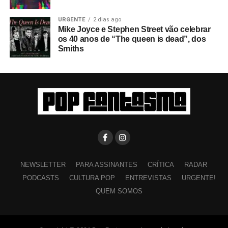
URGENTE
2 dias ago
Mike Joyce e Stephen Street vão celebrar
os 40 anos de “The queen is dead”, dos
Smiths
NEWSLETTER
PARA ASSINANTES
CRÍTICA
RADAR
PODCASTS
CULTURA POP
ENTREVISTAS
URGENTE!
QUEM SOMOS