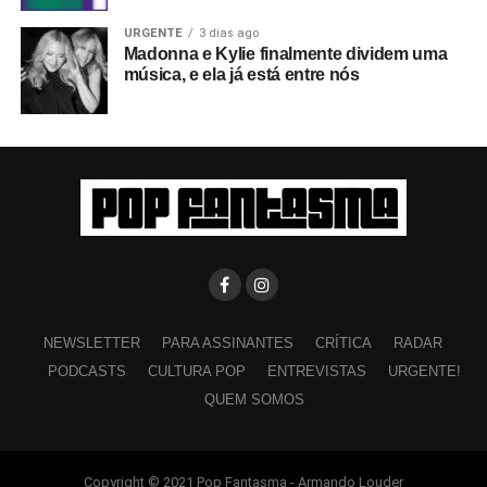
URGENTE
3 dias ago
Madonna e Kylie finalmente dividem uma
música, e ela já está entre nós
NEWSLETTER
PARA ASSINANTES
CRÍTICA
RADAR
PODCASTS
CULTURA POP
ENTREVISTAS
URGENTE!
QUEM SOMOS
Copyright © 2021 Pop Fantasma - Armando Louder