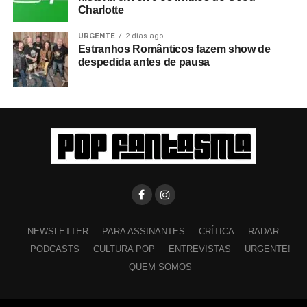
Charlotte
URGENTE
2 dias ago
Estranhos Românticos fazem show de
despedida antes de pausa
NEWSLETTER
PARA ASSINANTES
CRÍTICA
RADAR
PODCASTS
CULTURA POP
ENTREVISTAS
URGENTE!
QUEM SOMOS