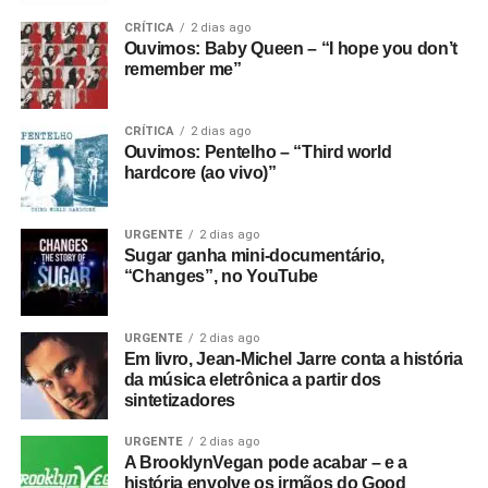
CRÍTICA
2 dias ago
Ouvimos: Baby Queen – “I hope you don’t
remember me”
CRÍTICA
2 dias ago
Ouvimos: Pentelho – “Third world
hardcore (ao vivo)”
URGENTE
2 dias ago
Sugar ganha mini-documentário,
“Changes”, no YouTube
URGENTE
2 dias ago
Em livro, Jean-Michel Jarre conta a história
da música eletrônica a partir dos
sintetizadores
URGENTE
2 dias ago
A BrooklynVegan pode acabar – e a
história envolve os irmãos do Good