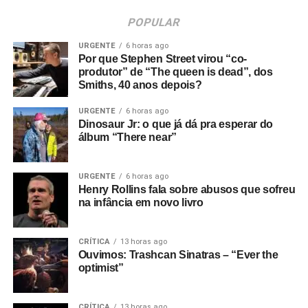
POPULAR
URGENTE
6 horas ago
Por que Stephen Street virou “co-
produtor” de “The queen is dead”, dos
Smiths, 40 anos depois?
URGENTE
6 horas ago
Dinosaur Jr: o que já dá pra esperar do
álbum “There near”
URGENTE
6 horas ago
Henry Rollins fala sobre abusos que sofreu
na infância em novo livro
CRÍTICA
13 horas ago
Ouvimos: Trashcan Sinatras – “Ever the
optimist”
CRÍTICA
13 horas ago