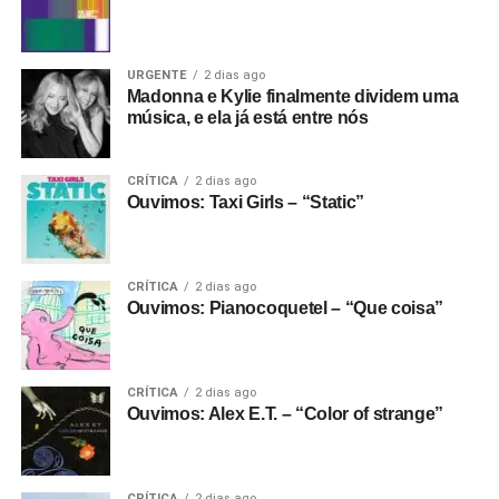
URGENTE
2 dias ago
Madonna e Kylie finalmente dividem uma
música, e ela já está entre nós
CRÍTICA
2 dias ago
Ouvimos: Taxi Girls – “Static”
CRÍTICA
2 dias ago
Ouvimos: Pianocoquetel – “Que coisa”
CRÍTICA
2 dias ago
Ouvimos: Alex E.T. – “Color of strange”
CRÍTICA
2 dias ago