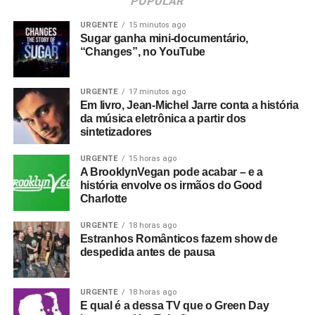
POPULAR
URGENTE
15 minutos ago
Sugar ganha mini-documentário,
“Changes”, no YouTube
URGENTE
17 minutos ago
Em livro, Jean-Michel Jarre conta a história
da música eletrônica a partir dos
sintetizadores
URGENTE
15 horas ago
A BrooklynVegan pode acabar – e a
história envolve os irmãos do Good
Charlotte
URGENTE
18 horas ago
Estranhos Românticos fazem show de
despedida antes de pausa
URGENTE
18 horas ago
E qual é a dessa TV que o Green Day